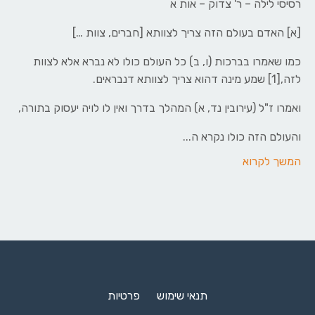
רסיסי לילה – ר' צדוק – אות א
[א] האדם בעולם הזה צריך לצוותא [חברים, צוות …]
כמו שאמרו בברכות (ו, ב) כל העולם כולו לא נברא אלא לצוות
לזה,[1] שמע מינה דהוא צריך לצוותא דנבראים.
ואמרו ז"ל (עירובין נד, א) המהלך בדרך ואין לו לויה יעסוק בתורה,
והעולם הזה כולו נקרא ה...
המשך לקרוא
תנאי שימוש
פרטיות