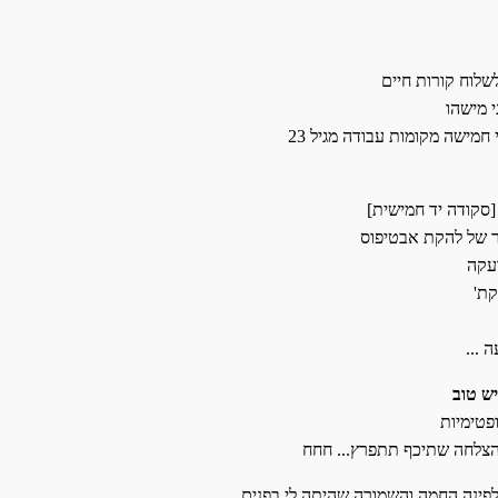
לוח קורות חיים
י מישהו
חמישה מקומות עבודה מגיל 23
 של להקת אבטיפוס
 ...
י
ש טוב
פטימיות
כהצלחה שתיכף תתפרץ... חחח
 לפינה החמה והשמורה שהיתה לי בפנים