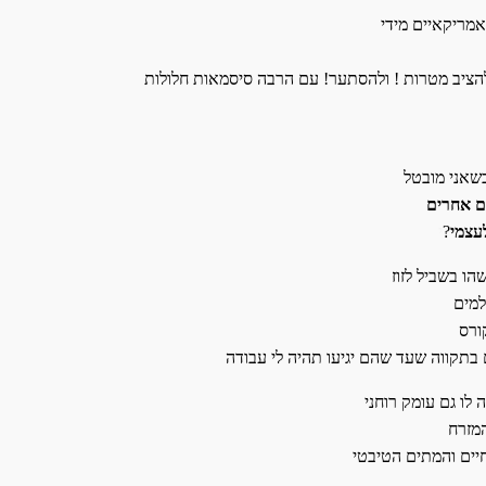
אמריקאיים מידי
להציב מטרות ! ולהסתער! עם הרבה סיסמאות חלולות
שאני מובטל
ים אחרים
עצמי
?
י
הו בשביל לזוז
למים
 בתקווה שעד שהם יגיעו תהיה לי עבודה
לו גם עומק רוחני
המזרח
חיים והמתים הטיבטי