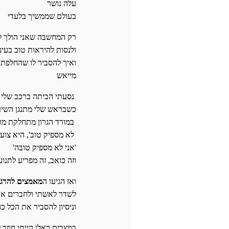
עלה נושר
בעולם שממשיך בלעדי
רק המחשבה שאני הולך לש
ולנסות להיראות טוב בעינ
ואיך להסביר לו שהחלפתי 
מייאש
נסעתי הביתה ברכב שלי [סקודה יד חמישית]
כשבראש שלי מתנגן השיר
במורד הגרון מתחלקת מועקה
'לא מספיק טוב', היא צועקת
'אני לא מספיק טובה'
וזה כואב, זה מפריע לתנועה
ואז הגיעו ה
מאמצים להרגי
לשדר לאשתי ולחברים או
וניסיון להסביר את הכל 
במצבים כאלו הייתי חוזר